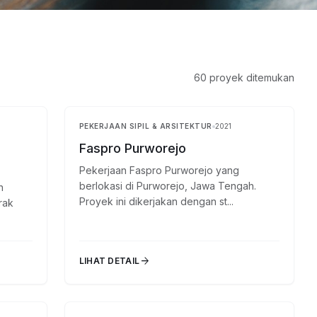
60 proyek ditemukan
PEKERJAAN SIPIL & ARSITEKTUR
2021
Selesai
Selesai
Faspro Purworejo
Pekerjaan Faspro Purworejo yang
berlokasi di Purworejo, Jawa Tengah.
n
Proyek ini dikerjakan dengan st...
rak
arrow_forward
LIHAT DETAIL