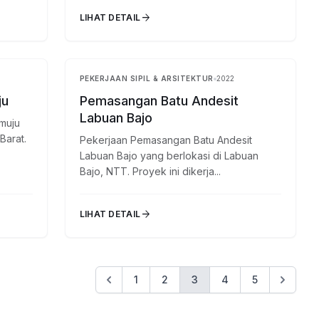
arrow_forward
LIHAT DETAIL
PEKERJAAN SIPIL & ARSITEKTUR
2022
Selesai
Selesai
ju
Pemasangan Batu Andesit
Labuan Bajo
muju
Barat.
Pekerjaan Pemasangan Batu Andesit
Labuan Bajo yang berlokasi di Labuan
Bajo, NTT. Proyek ini dikerja...
arrow_forward
LIHAT DETAIL
1
2
3
4
5