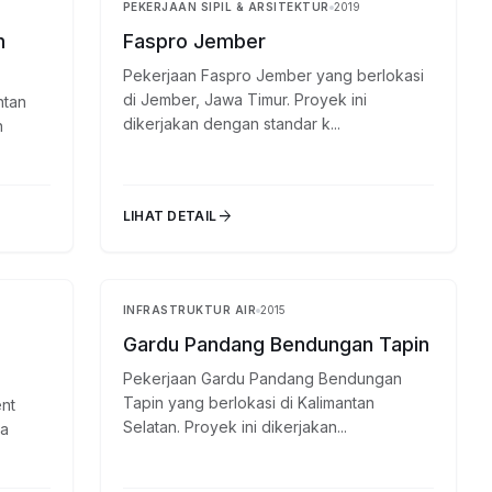
PEKERJAAN SIPIL & ARSITEKTUR
2019
Selesai
Selesai
n
Faspro Jember
Pekerjaan Faspro Jember yang berlokasi
di Jember, Jawa Timur. Proyek ini
ntan
dikerjakan dengan standar k...
n
arrow_forward
LIHAT DETAIL
INFRASTRUKTUR AIR
2015
Selesai
Selesai
Gardu Pandang Bendungan Tapin
Pekerjaan Gardu Pandang Bendungan
Tapin yang berlokasi di Kalimantan
nt
Selatan. Proyek ini dikerjakan...
wa