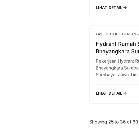
arrow_forward
LIHAT DETAIL
FASILITAS KESEHATAN
Hydrant Rumah S
Bhayangkara Su
Pekerjaan Hydrant R
Bhayangkara Surabay
Surabaya, Jawa Timur.
arrow_forward
LIHAT DETAIL
Showing
25
to
36
of
60