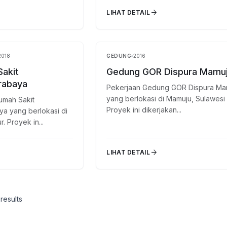
arrow_forward
LIHAT DETAIL
2018
GEDUNG
2016
Selesai
akit
Gedung GOR Dispura Mamu
rabaya
Pekerjaan Gedung GOR Dispura Ma
yang berlokasi di Mamuju, Sulawesi 
umah Sakit
Proyek ini dikerjakan...
a yang berlokasi di
 Proyek in...
arrow_forward
LIHAT DETAIL
results