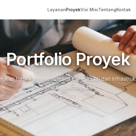
Layanan
Proyek
Visi Misi
Tentang
Kontak
Portfolio Proyek
ngkap hasil karya konstruksi kami, mulai dari infrastru
gedung bertingkat.