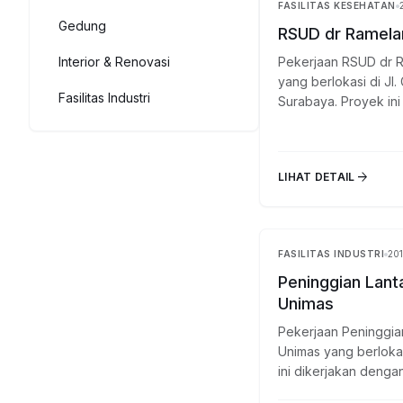
FASILITAS KESEHATAN
Gedung
RSUD dr Ramela
Interior & Renovasi
Pekerjaan RSUD dr 
yang berlokasi di Jl
Fasilitas Industri
Surabaya. Proyek ini d
arrow_forward
LIHAT DETAIL
FASILITAS INDUSTRI
20
Peninggian Lanta
Unimas
Pekerjaan Peninggian
Unimas yang berlokas
ini dikerjakan dengan.