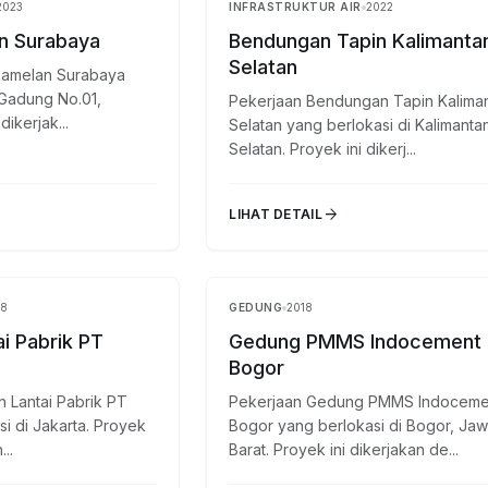
2023
INFRASTRUKTUR AIR
2022
Selesai
n Surabaya
Bendungan Tapin Kalimanta
Selatan
Ramelan Surabaya
. Gadung No.01,
Pekerjaan Bendungan Tapin Kalima
ikerjak...
Selatan yang berlokasi di Kalimanta
Selatan. Proyek ini dikerj...
arrow_forward
LIHAT DETAIL
18
GEDUNG
2018
Selesai
i Pabrik PT
Gedung PMMS Indocement
Bogor
 Lantai Pabrik PT
Pekerjaan Gedung PMMS Indoceme
i di Jakarta. Proyek
Bogor yang berlokasi di Bogor, Ja
..
Barat. Proyek ini dikerjakan de...